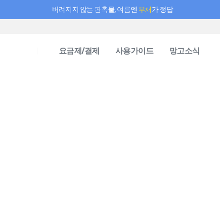
버려지지 않는 판촉물, 여름엔
부채
가 정답
필요한 만큼 충전하고 끊김 없이 작업하세요! 새로워진 AI 부스터 요금제
요금제/결제
사용가이드
망고소식