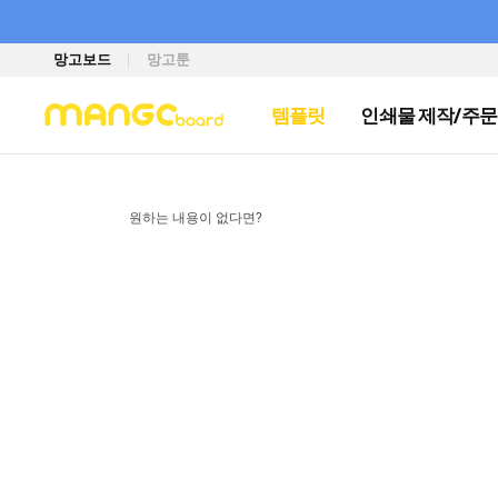
망고보드
망고툰
템플릿
인쇄물 제작/주문
원하는 내용이 없다면?