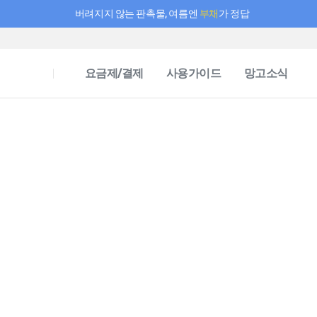
버려지지 않는 판촉물, 여름엔
부채
가 정답
필요한 만큼 충전하고 끊김 없이 작업하세요! 새로워진 AI 부스터 요금제
요금제/결제
사용가이드
망고소식