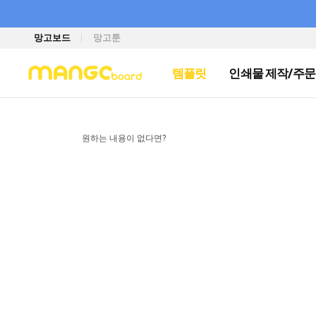
망고보드
망고툰
템플릿
인쇄물 제작/주문
원하는 내용이 없다면?