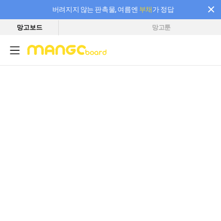
버려지지 않는 판촉물, 여름엔
부채
가 정답
망고보드
망고툰
필요한 만큼 충전하고 끊김 없이 작업하세요! 새로워진 AI 부스터 요금제