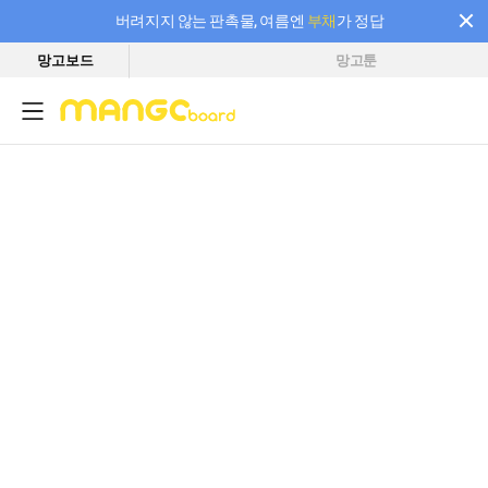
버려지지 않는 판촉물, 여름엔
부채
가 정답
망고보드
망고툰
필요한 만큼 충전하고 끊김 없이 작업하세요! 새로워진 AI 부스터 요금제