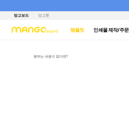
망고보드
망고툰
템플릿
인쇄물 제작/주문
원하는 내용이 없다면?