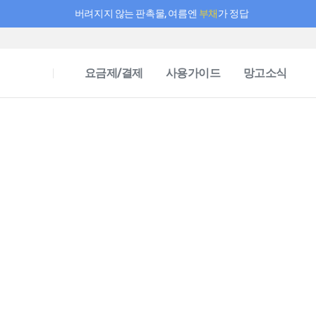
버려지지 않는 판촉물, 여름엔
부채
가 정답
필요한 만큼 충전하고 끊김 없이 작업하세요! 새로워진 AI 부스터 요금제
요금제/결제
사용가이드
망고소식