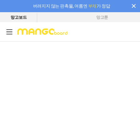
버려지지 않는 판촉물, 여름엔
부채
가 정답
망고보드
망고툰
필요한 만큼 충전하고 끊김 없이 작업하세요! 새로워진 AI 부스터 요금제