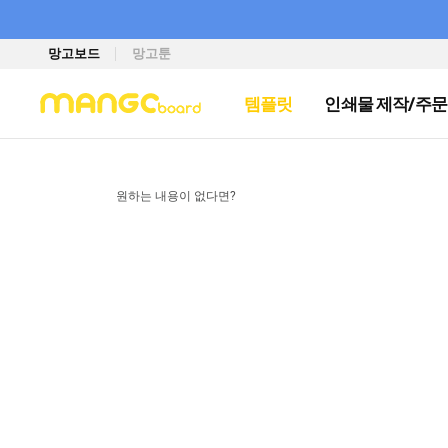
망고보드
망고툰
템플릿
인쇄물 제작/주문
원하는 내용이 없다면?