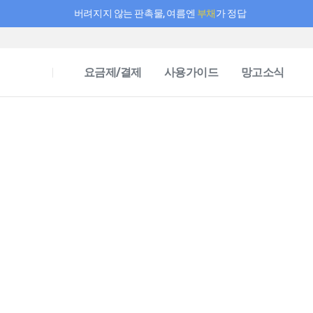
버려지지 않는 판촉물, 여름엔
부채
가 정답
필요한 만큼 충전하고 끊김 없이 작업하세요! 새로워진 AI 부스터 요금제
요금제/결제
사용가이드
망고소식