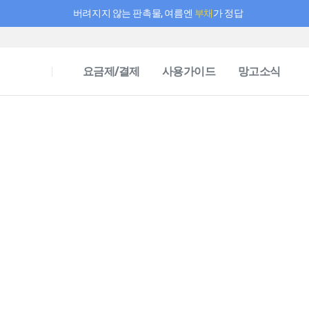
버려지지 않는 판촉물, 여름엔
부채
가 정답
필요한 만큼 충전하고 끊김 없이 작업하세요! 새로워진 AI 부스터 요금제
요금제/결제
사용가이드
망고소식