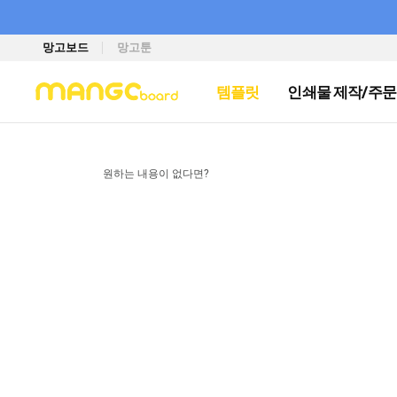
망고보드
망고툰
템플릿
인쇄물 제작/주문
원하는 내용이 없다면?