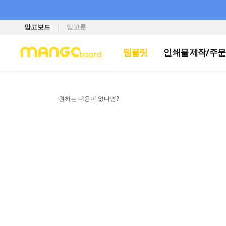
망고보드
망고툰
템플릿
인쇄물 제작/주문
원하는 내용이 없다면?