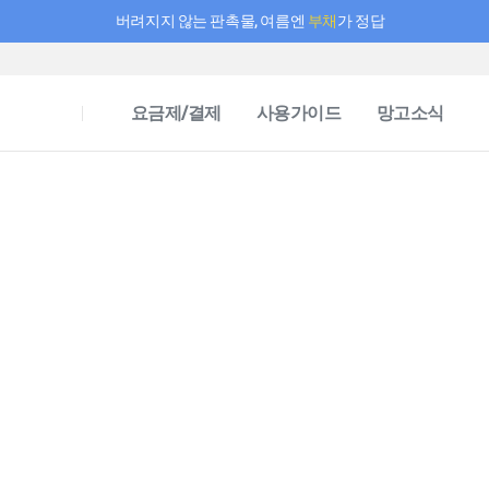
버려지지 않는 판촉물, 여름엔
부채
가 정답
필요한 만큼 충전하고 끊김 없이 작업하세요! 새로워진 AI 부스터 요금제
요금제/결제
사용가이드
망고소식