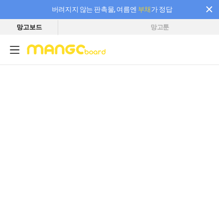
버려지지 않는 판촉물, 여름엔
부채
가 정답
망고보드
망고툰
필요한 만큼 충전하고 끊김 없이 작업하세요! 새로워진 AI 부스터 요금제