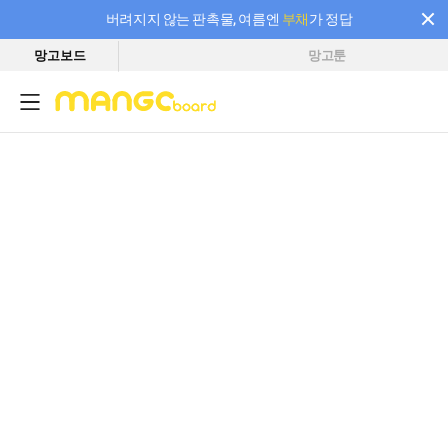
버려지지 않는 판촉물, 여름엔
부채
가 정답
망고보드
망고툰
필요한 만큼 충전하고 끊김 없이 작업하세요! 새로워진 AI 부스터 요금제