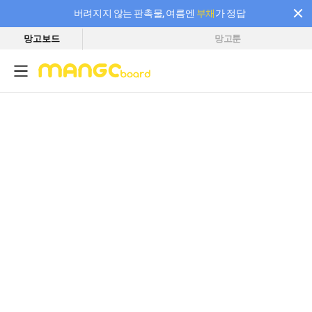
버려지지 않는 판촉물, 여름엔
부채
가 정답
망고보드
망고툰
필요한 만큼 충전하고 끊김 없이 작업하세요! 새로워진 AI 부스터 요금제