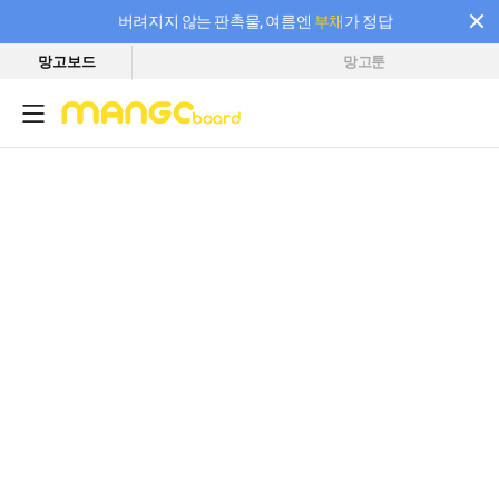
버려지지 않는 판촉물, 여름엔
부채
가 정답
망고보드
망고툰
필요한 만큼 충전하고 끊김 없이 작업하세요! 새로워진 AI 부스터 요금제