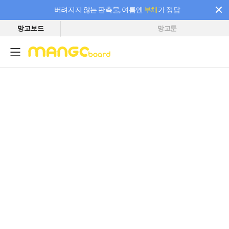
버려지지 않는 판촉물, 여름엔
부채
가 정답
망고보드
망고툰
필요한 만큼 충전하고 끊김 없이 작업하세요! 새로워진 AI 부스터 요금제