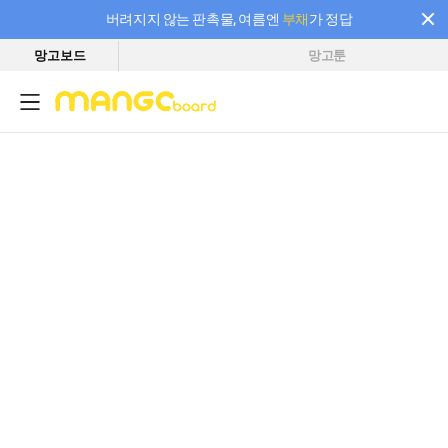
버려지지 않는 판촉물, 여름엔
부채
가 정답
망고보드
망고툰
필요한 만큼 충전하고 끊김 없이 작업하세요! 새로워진 AI 부스터 요금제