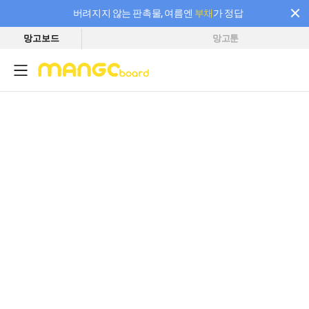
버려지지 않는 판촉물, 여름엔
부채
가 정답
망고보드
망고툰
필요한 만큼 충전하고 끊김 없이 작업하세요! 새로워진 AI 부스터 요금제