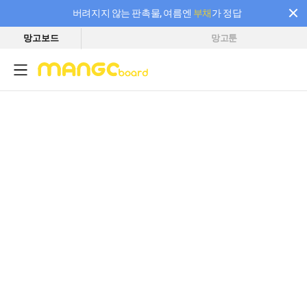
버려지지 않는 판촉물, 여름엔
부채
가 정답
망고보드
망고툰
필요한 만큼 충전하고 끊김 없이 작업하세요! 새로워진 AI 부스터 요금제