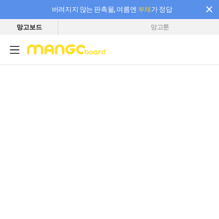
버려지지 않는 판촉물, 여름엔
부채
가 정답
망고보드
망고툰
필요한 만큼 충전하고 끊김 없이 작업하세요! 새로워진 AI 부스터 요금제