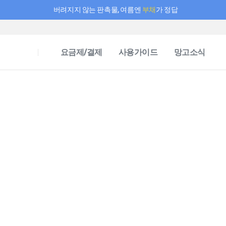
버려지지 않는 판촉물, 여름엔
부채
가 정답
필요한 만큼 충전하고 끊김 없이 작업하세요! 새로워진 AI 부스터 요금제
요금제/결제
사용가이드
망고소식