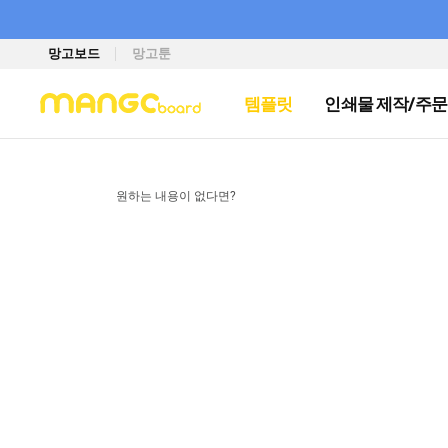
망고보드
망고툰
템플릿
인쇄물 제작/주문
원하는 내용이 없다면?