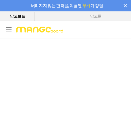
버려지지 않는 판촉물, 여름엔
부채
가 정답
망고보드
망고툰
필요한 만큼 충전하고 끊김 없이 작업하세요! 새로워진 AI 부스터 요금제