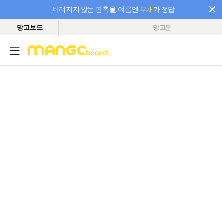
버려지지 않는 판촉물, 여름엔
부채
가 정답
망고보드
망고툰
필요한 만큼 충전하고 끊김 없이 작업하세요! 새로워진 AI 부스터 요금제