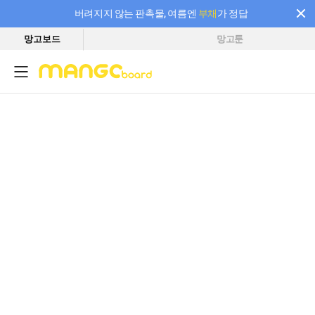
버려지지 않는 판촉물, 여름엔
부채
가 정답
망고보드
망고툰
필요한 만큼 충전하고 끊김 없이 작업하세요! 새로워진 AI 부스터 요금제