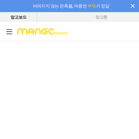
버려지지 않는 판촉물, 여름엔
부채
가 정답
망고보드
망고툰
필요한 만큼 충전하고 끊김 없이 작업하세요! 새로워진 AI 부스터 요금제