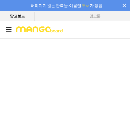
버려지지 않는 판촉물, 여름엔
부채
가 정답
망고보드
망고툰
필요한 만큼 충전하고 끊김 없이 작업하세요! 새로워진 AI 부스터 요금제