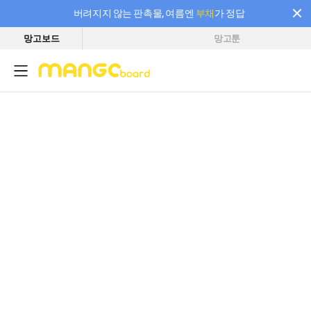
버려지지 않는 판촉물, 여름엔
부채
가 정답
망고보드
망고툰
필요한 만큼 충전하고 끊김 없이 작업하세요! 새로워진 AI 부스터 요금제