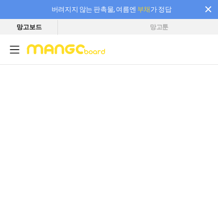
버려지지 않는 판촉물, 여름엔
부채
가 정답
망고보드
망고툰
필요한 만큼 충전하고 끊김 없이 작업하세요! 새로워진 AI 부스터 요금제