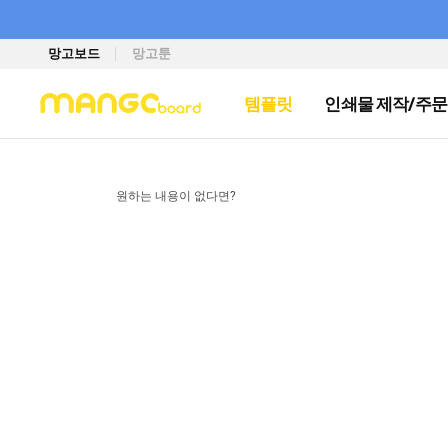
망고보드
망고툰
템플릿
인쇄물 제작/주문
원하는 내용이 없다면?