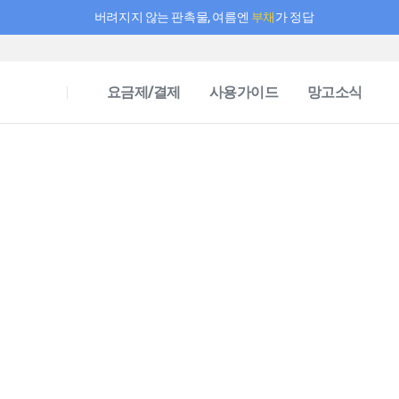
버려지지 않는 판촉물, 여름엔
부채
가 정답
필요한 만큼 충전하고 끊김 없이 작업하세요! 새로워진 AI 부스터 요금제
요금제/결제
사용가이드
망고소식