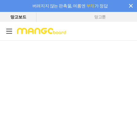
버려지지 않는 판촉물, 여름엔
부채
가 정답
망고보드
망고툰
필요한 만큼 충전하고 끊김 없이 작업하세요! 새로워진 AI 부스터 요금제