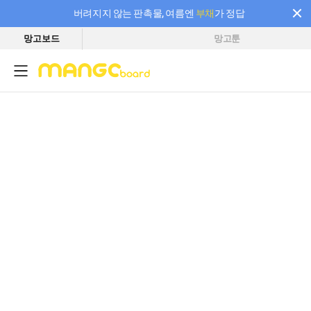
버려지지 않는 판촉물, 여름엔
부채
가 정답
망고보드
망고툰
필요한 만큼 충전하고 끊김 없이 작업하세요! 새로워진 AI 부스터 요금제