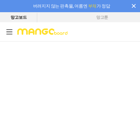
버려지지 않는 판촉물, 여름엔
부채
가 정답
망고보드
망고툰
필요한 만큼 충전하고 끊김 없이 작업하세요! 새로워진 AI 부스터 요금제