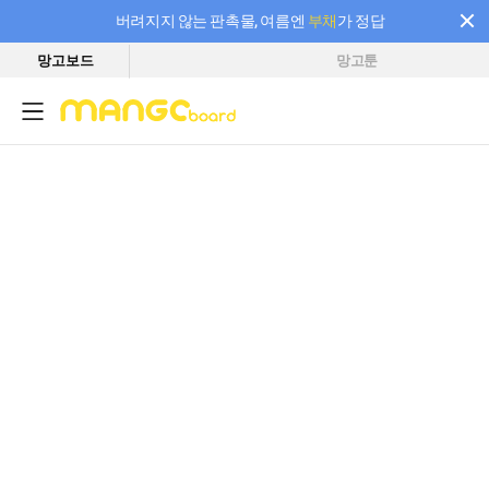
버려지지 않는 판촉물, 여름엔
부채
가 정답
망고보드
망고툰
필요한 만큼 충전하고 끊김 없이 작업하세요! 새로워진 AI 부스터 요금제