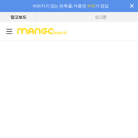
버려지지 않는 판촉물, 여름엔
부채
가 정답
망고보드
망고툰
필요한 만큼 충전하고 끊김 없이 작업하세요! 새로워진 AI 부스터 요금제