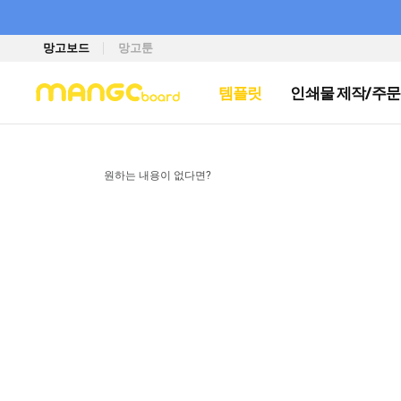
망고보드
망고툰
템플릿
인쇄물 제작/주문
원하는 내용이 없다면?