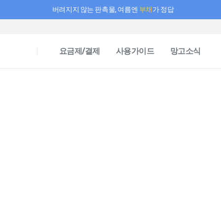
버려지지 않는 판촉물, 여름엔
부채
가 정답
필요한 만큼 충전하고 끊김 없이 작업하세요! 새로워진 AI 부스터 요금제
요금제/결제
사용가이드
망고소식