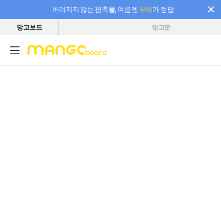
버려지지 않는 판촉물, 여름엔
부채
가 정답
망고보드
망고툰
필요한 만큼 충전하고 끊김 없이 작업하세요! 새로워진 AI 부스터 요금제