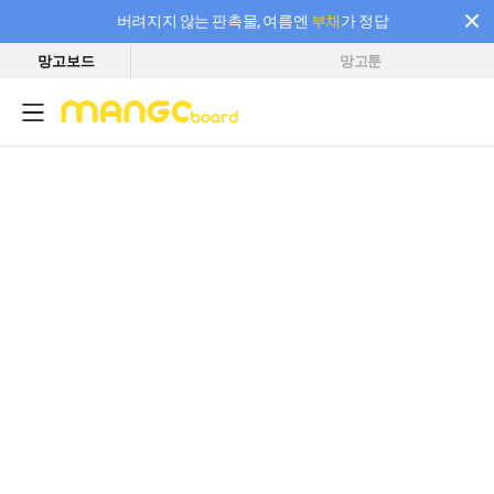
버려지지 않는 판촉물, 여름엔
부채
가 정답
망고보드
망고툰
필요한 만큼 충전하고 끊김 없이 작업하세요! 새로워진 AI 부스터 요금제