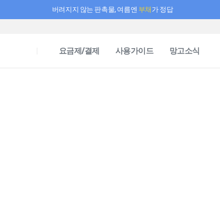
버려지지 않는 판촉물, 여름엔
부채
가 정답
필요한 만큼 충전하고 끊김 없이 작업하세요! 새로워진 AI 부스터 요금제
요금제/결제
사용가이드
망고소식