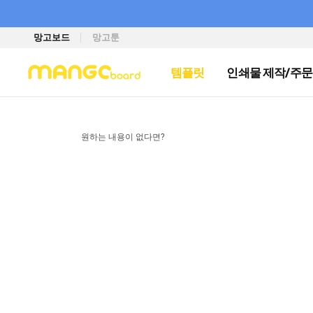
망고보드
망고툰
템플릿
인쇄물 제작/주문
원하는 내용이 없다면?