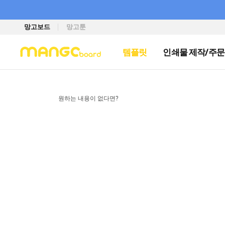
망고보드
망고툰
템플릿
인쇄물 제작/주문
원하는 내용이 없다면?