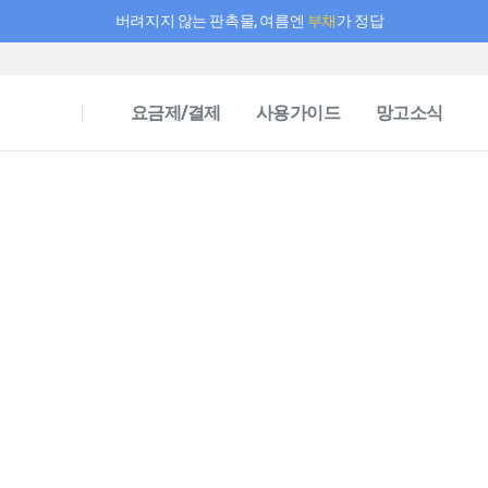
버려지지 않는 판촉물, 여름엔
부채
가 정답
필요한 만큼 충전하고 끊김 없이 작업하세요! 새로워진 AI 부스터 요금제
요금제/결제
사용가이드
망고소식