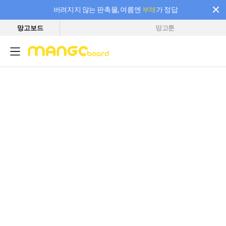
버려지지 않는 판촉물, 여름엔
부채
가 정답
망고보드
망고툰
필요한 만큼 충전하고 끊김 없이 작업하세요! 새로워진 AI 부스터 요금제