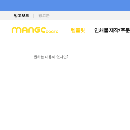
망고보드
망고툰
템플릿
인쇄물 제작/주문
원하는 내용이 없다면?