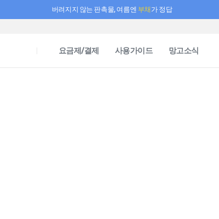
버려지지 않는 판촉물, 여름엔
부채
가 정답
필요한 만큼 충전하고 끊김 없이 작업하세요! 새로워진 AI 부스터 요금제
요금제/결제
사용가이드
망고소식