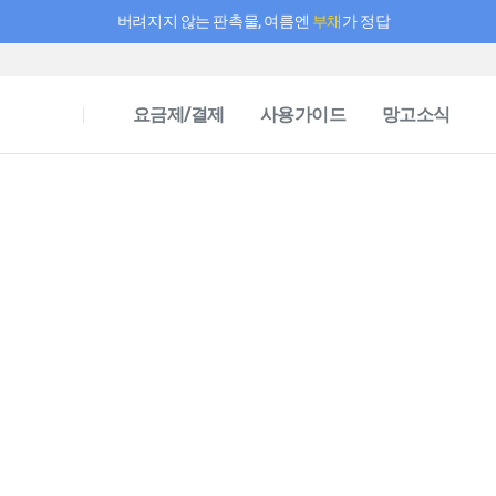
버려지지 않는 판촉물, 여름엔
부채
가 정답
필요한 만큼 충전하고 끊김 없이 작업하세요! 새로워진 AI 부스터 요금제
요금제/결제
사용가이드
망고소식