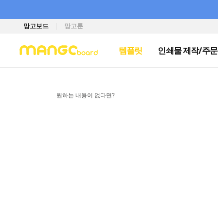
망고보드
망고툰
템플릿
인쇄물 제작/주문
원하는 내용이 없다면?