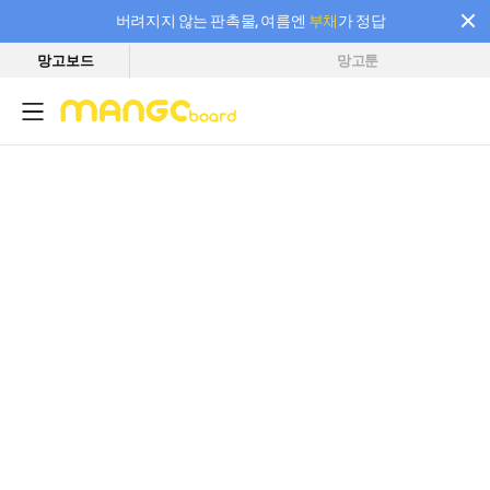
버려지지 않는 판촉물, 여름엔
부채
가 정답
망고보드
망고툰
필요한 만큼 충전하고 끊김 없이 작업하세요! 새로워진 AI 부스터 요금제