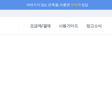
버려지지 않는 판촉물, 여름엔
부채
가 정답
필요한 만큼 충전하고 끊김 없이 작업하세요! 새로워진 AI 부스터 요금제
요금제/결제
사용가이드
망고소식