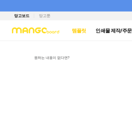
망고보드
망고툰
템플릿
인쇄물 제작/주문
원하는 내용이 없다면?