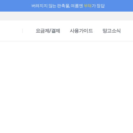
버려지지 않는 판촉물, 여름엔
부채
가 정답
필요한 만큼 충전하고 끊김 없이 작업하세요! 새로워진 AI 부스터 요금제
요금제/결제
사용가이드
망고소식