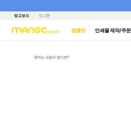
망고보드
망고툰
템플릿
인쇄물 제작/주문
원하는 내용이 없다면?