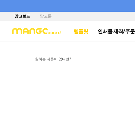
망고보드
망고툰
템플릿
인쇄물 제작/주문
원하는 내용이 없다면?