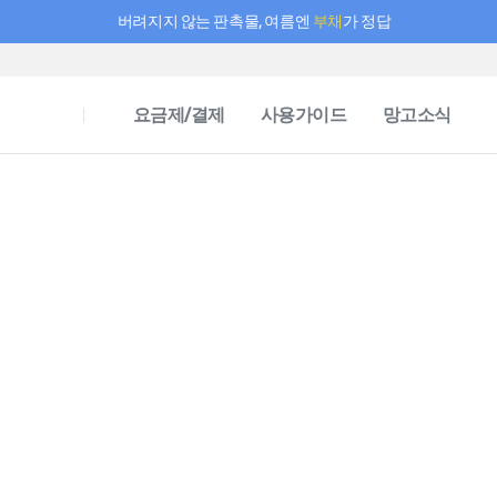
버려지지 않는 판촉물, 여름엔
부채
가 정답
필요한 만큼 충전하고 끊김 없이 작업하세요! 새로워진 AI 부스터 요금제
요금제/결제
사용가이드
망고소식