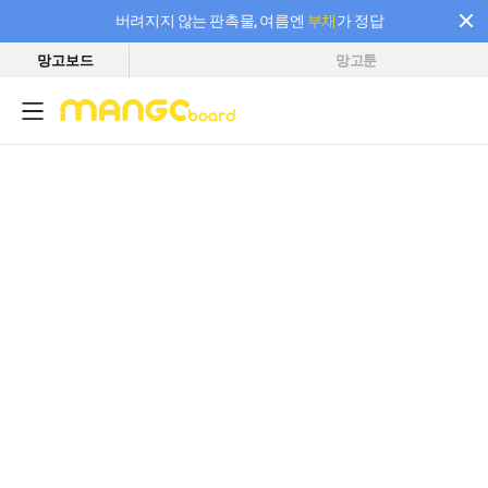
버려지지 않는 판촉물, 여름엔
부채
가 정답
망고보드
망고툰
필요한 만큼 충전하고 끊김 없이 작업하세요! 새로워진 AI 부스터 요금제