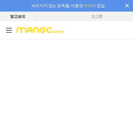
버려지지 않는 판촉물, 여름엔
부채
가 정답
망고보드
망고툰
필요한 만큼 충전하고 끊김 없이 작업하세요! 새로워진 AI 부스터 요금제