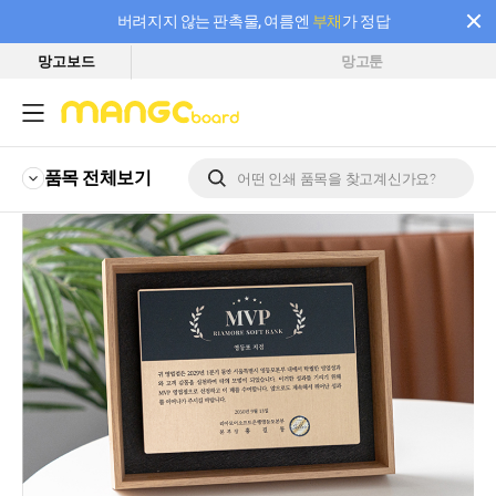
버려지지 않는 판촉물, 여름엔
부채
가 정답
망고보드
망고툰
필요한 만큼 충전하고 끊김 없이 작업하세요! 새로워진 AI 부스터 요금제
품목 전체
보기