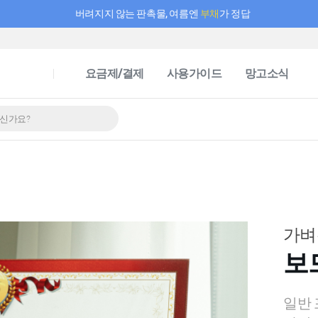
버려지지 않는 판촉물, 여름엔
부채
가 정답
필요한 만큼 충전하고 끊김 없이 작업하세요! 새로워진 AI 부스터 요금제
요금제/결제
사용가이드
망고소식
가벼
보
일반