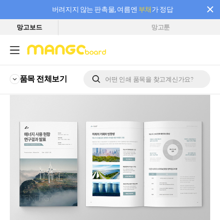
버려지지 않는 판촉물, 여름엔
부채
가 정답
망고보드
망고툰
필요한 만큼 충전하고 끊김 없이 작업하세요! 새로워진 AI 부스터 요금제
품목 전체
보기