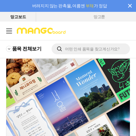
버려지지 않는 판촉물, 여름엔
부채
가 정답
망고보드
망고툰
필요한 만큼 충전하고 끊김 없이 작업하세요! 새로워진 AI 부스터 요금제
품목 전체
보기